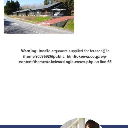
Warning
: Invalid argument supplied for foreach() in
/home/r0596926/public_html/okeiwa.co.jp/wp-
content/themes/okeiwa/single-cases.php
on line
65