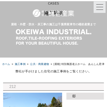
CASES
施工事例
屋根・外壁・防水・床工事の施工は千葉県富津市の桶岩産業まで
ホーム
»
施工事例
»
公共・商業建物
»
[屋根] 特別養護老人ホーム あんしん君津
弊社が手がけました住宅の施工事例をご覧ください。
212
邸