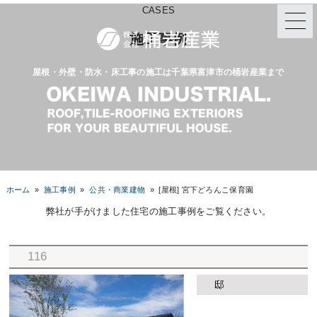
CASES
施工事例
屋根・外壁・防水・床工事の施工は千葉県富津市の桶岩産業まで
ホーム
»
施工事例
»
公共・商業建物
»
[屋根] 宮下どろんこ保育園
弊社が手がけました住宅の施工事例をご覧ください。
116
邸