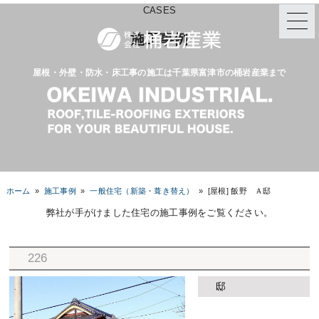
CASES
施工事例
屋根・外壁・防水・床工事の施工は千葉県富津市の桶岩産業まで
ホーム
»
施工事例
»
一般住宅（新築・葺き替え）
»
[屋根] 飯野 Ａ邸
弊社が手がけました住宅の施工事例をご覧ください。
226
邸