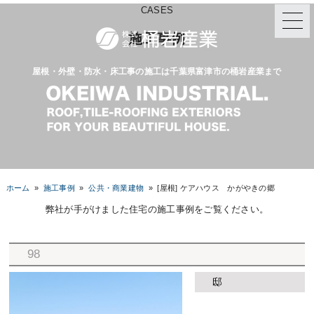
CASES
施工事例
屋根・外壁・防水・床工事の施工は千葉県富津市の桶岩産業まで
ホーム
»
施工事例
»
公共・商業建物
»
[屋根] ケアハウス かがやきの郷
弊社が手がけました住宅の施工事例をご覧ください。
98
邸