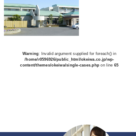
Warning
: Invalid argument supplied for foreach() in
/home/r0596926/public_html/okeiwa.co.jp/wp-
content/themes/okeiwa/single-cases.php
on line
65