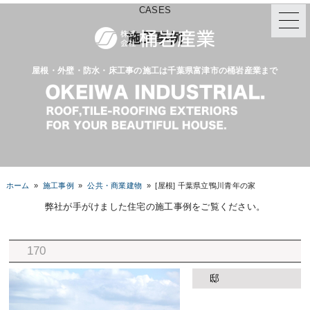
CASES
施工事例
屋根・外壁・防水・床工事の施工は千葉県富津市の桶岩産業まで
ホーム
»
施工事例
»
公共・商業建物
»
[屋根] 千葉県立鴨川青年の家
弊社が手がけました住宅の施工事例をご覧ください。
170
邸