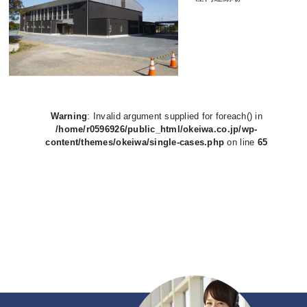
Warning
: Invalid argument supplied for foreach() in
/home/r0596926/public_html/okeiwa.co.jp/wp-
content/themes/okeiwa/single-cases.php
on line
65