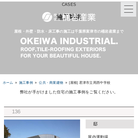
CASES
施工事例
屋根・外壁・防水・床工事の施工は千葉県富津市の桶岩産業まで
ホーム
»
施工事例
»
公共・商業建物
»
[屋根] 君津市立周西中学校
弊社が手がけました住宅の施工事例をご覧ください。
136
邸
屋内運動場