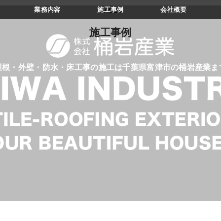
業務内容
施工事例
会社概要
CASES
施工事例
屋根・外壁・防水・床工事の施工は千葉県富津市の桶岩産業ま