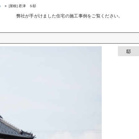
）
»
[屋根] 君津 Ｓ邸
弊社が手がけました住宅の施工事例をご覧ください。
邸