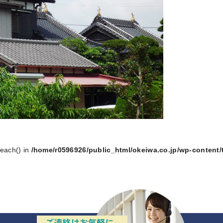
reach() in
/home/r0596926/public_html/okeiwa.co.jp/wp-content