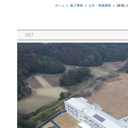
ホーム
»
施工事例
»
公共・商業建物
»
[屋根]
357