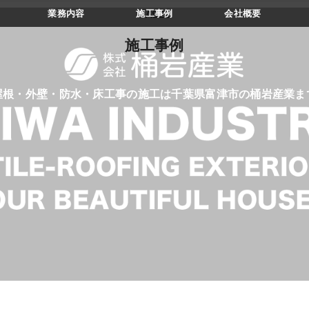
業務内容
施工事例
会社概要
CASES
施工事例
屋根・外壁・防水・床工事の施工は千葉県富津市の桶岩産業ま