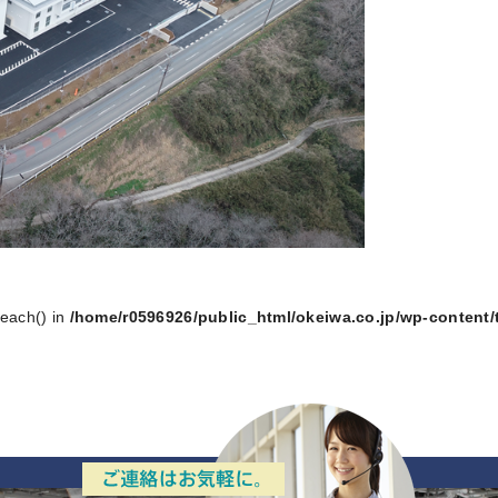
reach() in
/home/r0596926/public_html/okeiwa.co.jp/wp-content