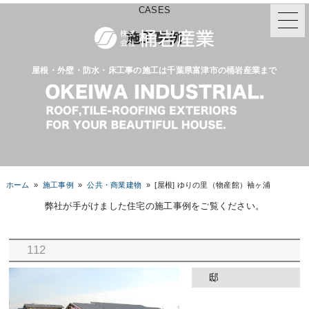
CASES
施工事例
屋根・外壁・防水・床工事の施工は千葉県富津市の桶岩産業まで
ホーム
»
施工事例
»
公共・商業建物
»
[屋根] ゆりの里（物産館）袖ヶ浦
弊社が手がけました住宅の施工事例をご覧ください。
112
邸