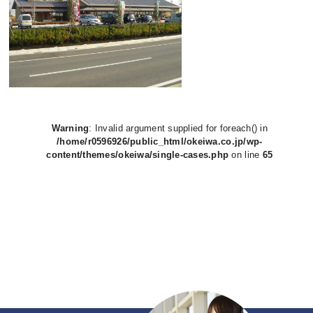
Warning
: Invalid argument supplied for foreach() in
/home/r0596926/public_html/okeiwa.co.jp/wp-
content/themes/okeiwa/single-cases.php
on line
65